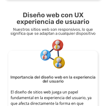
características
animaciones
distribu
de los
Diseño web con UX
sutiles o
ción
experiencia de usuario
usuarios.
indicadores
física
Nuestros sitios web son responsivos, lo que
Accesibilidad
significa que se adaptan a cualquier dispositivo
visuales,
de
web en el diseño
ayuda al
de páginas web
product
usuario a
os o
La
comprender
servicio
accesibilidad
sus acciones y
s.
Importancia del diseño web en la experiencia
web es un
del usuario
proporciona
aspecto
El
diseño de sitios web
juega un papel
una
Contac
fundamental en la experiencia del usuario, ya
fundamental
que afecta directamente la forma en que
experiencia