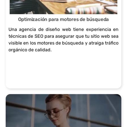
arquitectura
manera efectiva.
colores y
internos y
te
de información
tipografías
externos
permite
Optimización para motores de búsqueda
clara y
Una agencia de diseño web tiene experiencia en
coherentes,
relevantes
llegar a
técnicas de SEO para asegurar que tu sitio web sea
jerarquía
ayuda a los
para mejorar la
tu
visible en los motores de búsqueda y atraiga tráfico
orgánico de calidad.
visual.
usuarios a
autoridad de
audienc
Optimizar la
familiarizarse
dominio.
ia en
velocidad de
con el sitio y a
Además, es
cualqui
carga: Reducir
navegar sin
importante
er
los tiempos de
confusiones.
tener en
momen
carga para
Facilidad de
cuenta las
to.
brindar una
lectura: un
directrices y