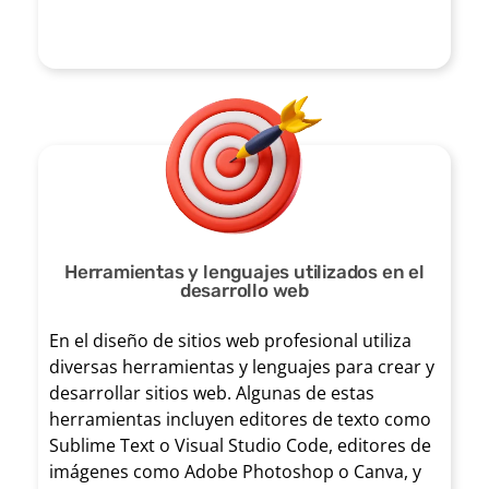
cuenta sus
comuni
capacidades,
necesidades,
cación
deben poder
expectativas y
con tus
acceder y
preferencias,
clientes
utilizar los
brindándoles
,
sitios web de
una
facilita
manera
Herramientas y lenguajes utilizados en el
experiencia
ndo la
desarrollo web
efectiva.
única y
interac
En el diseño de
sitios web profesional
utiliza
diversas herramientas y lenguajes para crear y
personalizada.
ción y el
Importancia de la
desarrollar sitios web. Algunas de estas
accesibilidad web
herramientas incluyen editores de texto como
soporte
en el diseño de
Sublime Text o Visual Studio Code, editores de
páginas web
.
imágenes como Adobe Photoshop o Canva, y