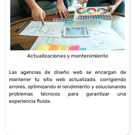
enlaces claros
la fatiga visual
la
para facilitar la
del usuario.
necesid
navegación.
Feedback
ad de
Personalizar la
visual:
gastos
experiencia:
proporcionar
logístic
Actualizaciones y mantenimiento
Adaptar el
retroalimentac
os
Las agencias de diseño web se encargan de
contenido y la
ión visual en
asociad
mantener tu sitio web actualizado, corrigiendo
errores, optimizando el rendimiento y solucionando
experiencia de
forma de
os con
problemas técnicos para garantizar una
usuario según
experiencia fluida.
efectos de
la
las
cambio de
promoc
preferencias y
color,
ión y