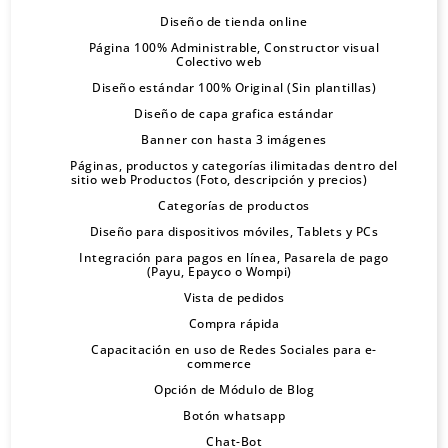
informativa
conversiones y
puedan interactuar sin
espacios en
del usuario,
Diseño de tienda online
es clave, y nuestro equipo
una mejor experiencia
son:
regresen en el
Página 100% Administrable, Constructor visual
dificultad.
blanco puede
sino que
Colectivo web
está listo para ayudarle a
al usuario.
futuro.
Diseño estándar 100% Original (Sin plantillas)
Asegurar que los formularios y
ayudar a
también
tomar decisiones
Diseño de capa grafica estándar
Imagen
Además, una
campos de entrada sean fáciles
captar la
Banner con hasta 3 imágenes
facilita que los
inteligentes. Desde ebooks y
Destacan tus
de
Páginas, productos y categorías ilimitadas dentro del
buena
de utilizar en pantallas táctiles.
sitio web Productos (Foto, descripción y precios)
atención del
motores de
guías hasta un nuevo diseño
productos o servicios:
marca:
Categorías de productos
experiencia de
Evitar el uso de elementos que
usuario,
búsqueda
Diseño para dispositivos móviles, Tablets y PCs
que tenga en cuenta todas
Se enfocan en resaltar
Ayuda a
usuario mejora
Integración para pagos en línea, Pasarela de pago
requieran Flash, ya que no son
resaltar la
comprendan y
(Payu, Epayco o Wompi)
las necesidades, estamos
y presentar de manera
fortalec
la imagen de la
Vista de pedidos
compatibles con la mayoría de
información
clasifiquen el
aquí para ti. ¿Listo para
efectiva tus productos
Compra rápida
er la
marca y
los dispositivos móviles.
importante y
Capacitación en uso de Redes Sociales para e-
contenido de
comenzar hoy mismo? Ver
commerce
o servicios, capturando
imagen
genera
Opción de Módulo de Blog
guiarlos a
manera
todas las opciones y
la atención de tus
y el
Botón whatsapp
confianza en
través del
efectiva.
Chat-Bot