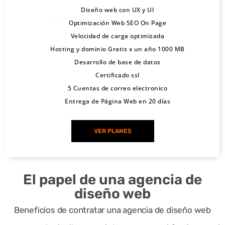
contactarnos. Aviso: ¡El éxito
visitantes.
recono
los usuarios.
Diseño web con UX y UI
contenido de
de tu web está a solo una
Optimización Web SEO On Page
cimient
manera
Estrategias
Velocidad de carga optimizada
llamada de teléfono móvil de
Llamado a la acción:
o de tu
Hosting y dominio Gratis x un año 1000 MB
Mejores
intuitiva.
de
distancia!
Desarrollo de base de datos
Están con el objetivo
marca
prácticas
Certificado ssl
Además, las
optimización
principal de generar
5 Cuentas de correo electronico
en el
para una
imágenes y
para los
Entrega de Página Web en 20 días
una acción específica
mercad
experiencia
gráficos
motores de
por parte del usuario,
o.
VER PLANES
de usuario
utilizados
búsqueda en
como realizar una
óptima en el
adecuadament
el diseño web
compra o completar un
Posicio
El papel de una agencia de
diseño web
e pueden
diseño web
formulario.
Investigación
namien
transmitir
Para lograr una
Beneficios de contratar una agencia de diseño web
de palabras
to en el