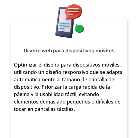
trar y
tener en
actualiz
cuenta las
ar
necesidades
fácilme
de usuarios
nte el
Diseño web para dispositivos móviles
con
conteni
discapacidade
Optimizar el diseño para dispositivos móviles,
utilizando un diseño responsivo que se adapta
do de tu
s visuales,
automáticamente al tamaño de pantalla del
dispositivo. Priorizar la carga rápida de la
página
auditivas,
página y la usabilidad táctil, evitando
elementos demasiado pequeños o difíciles de
web, sin
cognitivas o
tocar en pantallas táctiles.
necesid
motoras, se
ad de
crea una