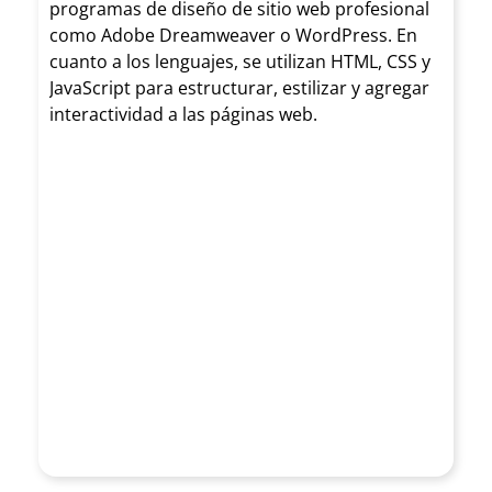
programas de diseño de
sitio web profesional
La
como Adobe Dreamweaver o WordPress. En
cuanto a los lenguajes, se utilizan HTML, CSS y
Web
accesibilidad
JavaScript para estructurar, estilizar y agregar
interactividad a las páginas web.
adminis
web garantiza
trables:
que los sitios
Te
web sean
ofrece
inclusivos y
mos la
puedan ser
posibili
utilizados por
dad de
todas las
adminis
personas. Al