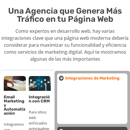
crear un
Una Agencia que Genera Más
Tráfico en tu Página Web
Cómo crear un
diseño
diseño web
Como expertos en desarrollo web, hay varias
personalizado
accesible para
integraciones clave que una página web moderna debería
todos los usuarios
que se adapta
considerar para maximizar su funcionalidad y eficiencia
como servicios de marketing digital. Aquí te mostramos
Utilizar una
a tus
algunas de las más importantes
estructura y
necesidades
diseño claro,
Integraciones de Marketing
específicas,
con una
brindándote
Integració
Email
n con CRM
Marketing
navegación
una
y
Automatiz
Para sitios
ación
fácil de seguir.
presencia en
web
enfocados
Integramos
Incluir
principalme
con