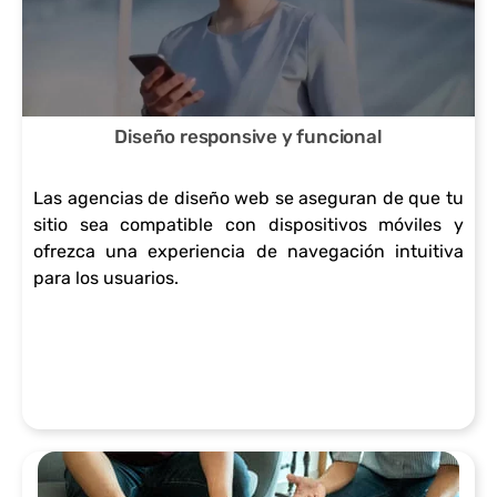
experiencia
diseño gráfico
políticas de los
Ahorro
fluida y rápida
que tenga en
motores de
en
a los usuarios.
cuenta la
búsqueda,
gastos
Diseño responsive y funcional
Facilitar la
legibilidad, el
como Google,
logístic
Las agencias de diseño web se aseguran de que tu
navegación:
sitio sea compatible con dispositivos móviles y
tamaño y
para evitar
os: Al
ofrezca una experiencia de navegación intuitiva
Organizar el
contraste de la
prácticas no
tener
para los usuarios.
contenido de
tipografía,
éticas o
presen
manera lógica,
favorece la
penalizaciones
cia en
utilizando
lectura
.
línea,
menús y
cómoda y evita
reduce