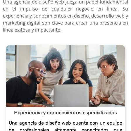
mensajes de
Una agencia de diseño web juega un papel fundamental
experiencia de
Mayor alcance: Las
clave
mercad
en el impulso de cualquier negocio en línea. Su
manera
usuario óptima
experiencia y conocimientos en diseño, desarrollo web y
Landing Pages pueden
relevantes y su
o: Te
marketing digital son clave para crear una presencia en
efectiva y
en el diseño
línea exitosa y impactante.
ser utilizadas en
integración en
permite
mejorar la
web, es
campañas de
el contenido y
destaca
comprensión
importante
marketing digital para
etiquetas
rte y
de la
seguir algunas
llegar a un público más
HTML.
posicio
información.
mejores
amplio y específico.
Creación de
narte
prácticas.
metadescripci
de
Principios de
Estas incluyen:
Mayor conversión: Al
ones
manera
usabilidad en
Experiencia y conocimientos especializados
estar diseñado con un
atractivas y
efectiv
Una agencia de diseño web cuenta con un equipo
el diseño web
Investigar y
enfoque claro en la
optimizadas
de profesionales altamente capacitados que