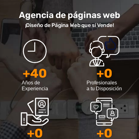
Agencia de páginas web
¡Diseño de Página Web que sí Vende!
+
40
+
0
Años de
Profesionales
Experiencia
a tu Disposición
+
0
+
0