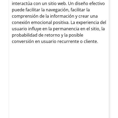
to
en el diseño de
interactúa con un sitio web. Un diseño efectivo
más
puede facilitar la navegación, facilitar la
directo
páginas web.
comprensión de la información y crear una
interactiva y
con tus
conexión emocional positiva. La experiencia del
Es importante
usuario influye en la permanencia en el sitio, la
agradable.
clientes
probabilidad de retorno y la posible
tener en
conversión en usuario recurrente o cliente.
Enfoque en el
:
cuenta que
usuario: el
Proporc
todas las
diseño gráfico
iona
personas,
debe estar
una
independiente
centrado en el
forma
mente de sus
usuario,
directa
discapacidade
teniendo en
de
s o