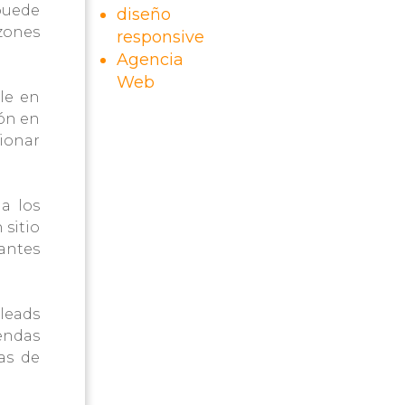
puede
diseño
azones
responsive
Agencia
Web
ble en
ión en
cionar
 a los
 sitio
antes
 leads
iendas
as de