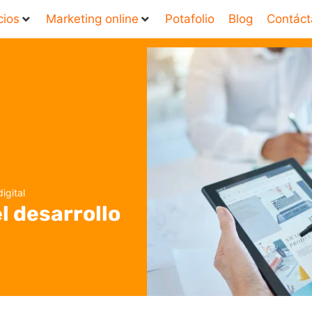
cios
Marketing online
Potafolio
Blog
Contáct
igital
l desarrollo