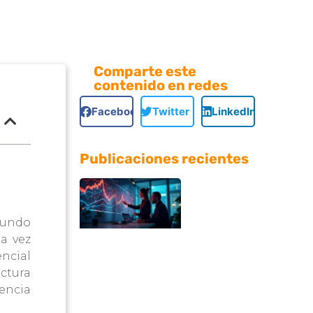
Comparte este
contenido en redes
Facebook
Twitter
LinkedIn
Publicaciones recientes
¿Dónde
puedo
mundo
contratar
da vez
encial
diseño web
ctura
profesional
iencia
que incluya