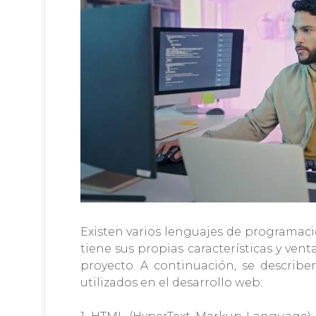
Existen varios lenguajes de programaci
tiene sus propias características y vent
proyecto. A continuación, se describ
utilizados en el desarrollo web: