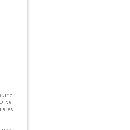
da uno
os del
lares