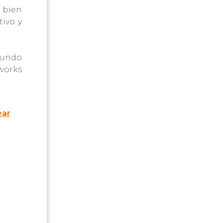
 bien
tivo y
mundo
works
ear