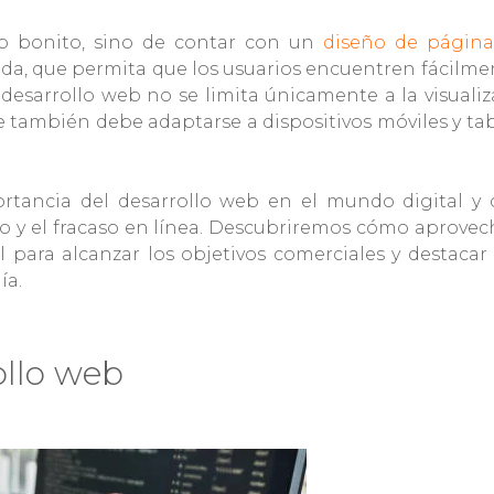
eb bonito, sino de contar con un
diseño de págin
a, que permita que los usuarios encuentren fácilmen
desarrollo web no se limita únicamente a la visuali
e también debe adaptarse a dispositivos móviles y ta
portancia del desarrollo web en el mundo digital y
to y el fracaso en línea. Descubriremos cómo aprovec
ara alcanzar los objetivos comerciales y destacar 
ía.
ollo web