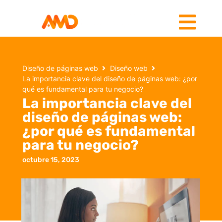
Diseño de páginas web
Diseño web
La importancia clave del diseño de páginas web: ¿por
qué es fundamental para tu negocio?
La importancia clave del
diseño de páginas web:
¿por qué es fundamental
para tu negocio?
octubre 15, 2023