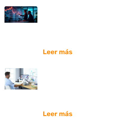
¿Dónde puedo contratar
diseño web profesional
que incluya análisis de
tráfico?
Leer más
¿Quién ofrece diseño de
páginas web con creación
de contenido incluido en
Colombia?
Leer más