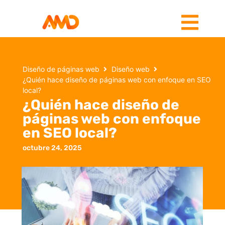
Diseño de páginas web
Diseño web
¿Quién hace diseño de páginas web con enfoque en SEO
local?
¿Quién hace diseño de
páginas web con enfoque
en SEO local?
octubre 24, 2025