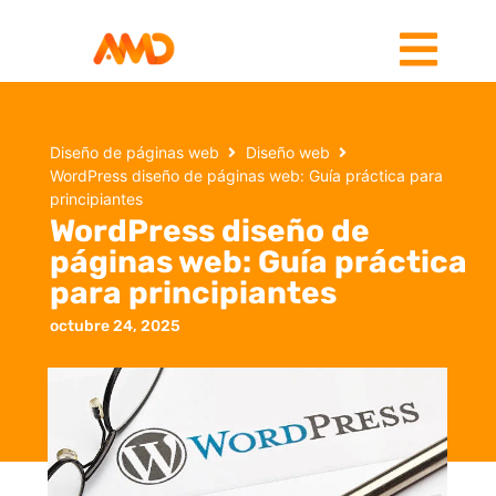
Diseño de páginas web
Diseño web
WordPress diseño de páginas web: Guía práctica para
principiantes
WordPress diseño de
páginas web: Guía práctica
para principiantes
octubre 24, 2025